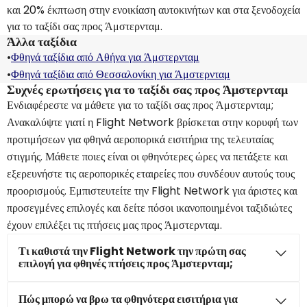
και 20% έκπτωση στην ενοικίαση αυτοκινήτων και στα ξενοδοχεία
για το ταξίδι σας προς Άμστερνταμ.
Άλλα ταξίδια
•
Φθηνά ταξίδια από Αθήνα για Άμστερνταμ
•
Φθηνά ταξίδια από Θεσσαλονίκη για Άμστερνταμ
Συχνές ερωτήσεις για το ταξίδι σας προς Άμστερνταμ
Ενδιαφέρεστε να μάθετε για το ταξίδι σας προς Άμστερνταμ;
Ανακαλύψτε γιατί η Flight Network βρίσκεται στην κορυφή των
προτιμήσεων για φθηνά αεροπορικά εισιτήρια της τελευταίας
στιγμής. Μάθετε ποιες είναι οι φθηνότερες ώρες να πετάξετε και
εξερευνήστε τις αεροπορικές εταιρείες που συνδέουν αυτούς τους
προορισμούς. Εμπιστευτείτε την Flight Network για άριστες και
προσεγμένες επιλογές και δείτε πόσοι ικανοποιημένοι ταξιδιώτες
έχουν επιλέξει τις πτήσεις μας προς Άμστερνταμ.
Τι καθιστά την Flight Network την πρώτη σας
επιλογή για φθηνές πτήσεις προς Άμστερνταμ;
Πώς μπορώ να βρω τα φθηνότερα εισιτήρια για