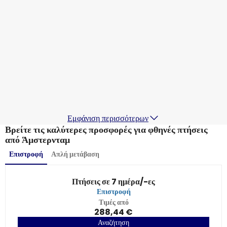
Lufthansa
+
1 Περισσότερα
Άμστερνταμ
19 Αυγ
-
26 Αυγ
266,32 €
Από
Scandinavian Airlines
+
1 Περισσότερα
Άμστερνταμ
20 Αυγ
-
27 Αυγ
270,08 €
Από
Εμφάνιση περισσότερων
Βρείτε τις καλύτερες προσφορές για φθηνές πτήσεις
από Άμστερνταμ
Επιστροφή
Απλή μετάβαση
Πτήσεις σε 7 ημέρα/-ες
Επιστροφή
Τιμές από
288,44 €
Αναζήτηση