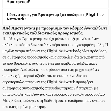
Άμστερνταμ?
Πόσες πτήσεις για Άμστερνταμ έχει πουλήσει η Flight
Network;
Από Άμστερνταμ με προορισμό τον κόσμο: Ανακαλύψτε
εκπληκτικούς ταξιδιωτικούς προορισμούς
Πετάξτε για Άμστερνταμ και όχι μόνο, και εξερευνήστε έναν
ολόκληρο κόσμο δυνατοτήτων πέρα από τη συγκεκριμένη πόλη. Η
μεγάλη γκάμα πτήσεων της Flight Networkσάς δίνει πρόσβαση
σε αμέτρητους προορισμούς και διασφαλίζει ότι ανεξάρτητα από
το πού βρίσκεστε, σας περιμένει μια πληθώρα ταξιδιωτικών
ευκαιριών. Από πόλεις που σφύζουν από ζωή μέχρι παρθένες
παραλίες ή ιστορικά αξιοθέατα, το εκτεταμένο δίκτυο
αεροπορικών εταιρειών της Flight Network προσφέρει
αμέτρητους συνδυασμούς απευθείας πτήσεων ή πτήσεων με
ανταπόκριση, καθιστώντας κάθε προορισμό εύκολα προσβάσιμο.
Με χιλιάδες επιλογές στη διάθεσή σας, η απόδραση των ονείρων
σας απέχει μόνο μία πτήση.