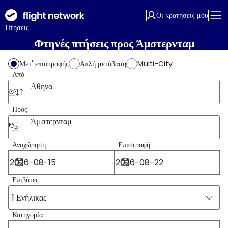
Οι κρατήσεις μου
Πτήσεις
Φτηνές πτήσεις προς Άμστερνταμ
Μετ' επιστροφής
Απλή μετάβαση
Multi-City
Από
Αθήνα
Προς
Άμστερνταμ
Αναχώρηση
Επιστροφή
Επιβάτες
1 Ενήλικας
Κατηγορία