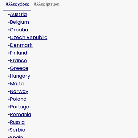
Άλλες χώρες
Άλλες ήπειροι
•
Austria
•
Belgium
•
Croatia
•
Czech Republic
•
Denmark
•
Finland
•
France
•
Greece
•
Hungary
•
Malta
•
Norway
•
Poland
•
Portugal
•
Romania
•
Russia
•
Serbia
•
Spain