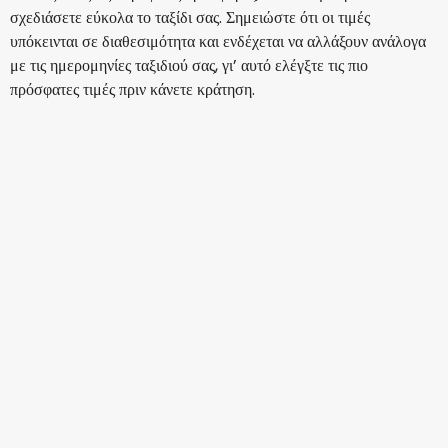
σχεδιάσετε εύκολα το ταξίδι σας. Σημειώστε ότι οι τιμές
υπόκεινται σε διαθεσιμότητα και ενδέχεται να αλλάξουν ανάλογα
με τις ημερομηνίες ταξιδιού σας, γι’ αυτό ελέγξτε τις πιο
πρόσφατες τιμές πριν κάνετε κράτηση.
SKY express
+
1 Περισσότερα
Μαδρίτη
13 Αυγ
-
20 Αυγ
226,01 €
Από
Iberia
Μαδρίτη
14 Αυγ
-
21 Αυγ
240,01 €
Από
Lufthansa
Μαδρίτη
15 Αυγ
-
22 Αυγ
253,49 €
Από