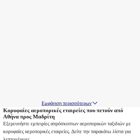
Swiss
+
1 Περισσότερα
Μαδρίτη
16 Αυγ
-
23 Αυγ
260,53 €
Από
Air Europa
Μαδρίτη
17 Αυγ
-
24 Αυγ
239,01 €
Από
Lufthansa
Μαδρίτη
18 Αυγ
-
25 Αυγ
237,99 €
Από
Εμφάνιση περισσότερων
Κορυφαίες αεροπορικές εταιρείες που πετούν από
Αθήνα προς Μαδρίτη
Εξερευνήστε εμπειρίες απρόσκοπτων αεροπορικών ταξιδιών με
κορυφαίες αεροπορικές εταιρείες. Δείτε την παρακάτω λίστα για
λεπτομέρειες.