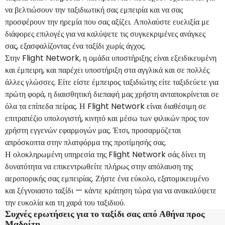
να βελτιώσουν την ταξιδιωτική σας εμπειρία και να σας
προσφέρουν την ηρεμία που σας αξίζει. Απολαύστε ευελιξία με
διάφορες επιλογές για να καλύψετε τις συγκεκριμένες ανάγκες
σας, εξασφαλίζοντας ένα ταξίδι χωρίς άγχος.
Στην Flight Network, η ομάδα υποστήριξης είναι εξειδικευμένη
και έμπειρη, και παρέχει υποστήριξη στα αγγλικά και σε πολλές
άλλες γλώσσες. Είτε είστε έμπειρος ταξιδιώτης είτε ταξιδεύετε για
πρώτη φορά, η διαισθητική διεπαφή μας χρήστη ανταποκρίνεται σε
όλα τα επίπεδα πείρας. Η Flight Network είναι διαθέσιμη σε
επιτραπέζιο υπολογιστή, κινητό και μέσω των φιλικών προς τον
χρήστη εγγενών εφαρμογών μας. Έτσι, προσαρμόζεται
απρόσκοπτα στην πλατφόρμα της προτίμησής σας.
Η ολοκληρωμένη υπηρεσία της Flight Network σάς δίνει τη
δυνατότητα να επικεντρωθείτε πλήρως στην απόλαυση της
αεροπορικής σας εμπειρίας. Ζήστε ένα εύκολο, εξατομικευμένο
και ξέγνοιαστο ταξίδι — κάντε κράτηση τώρα για να ανακαλύψετε
την ευκολία και τη χαρά του ταξιδιού.
Συχνές ερωτήσεις για το ταξίδι σας από Αθήνα προς
Μαδρίτη