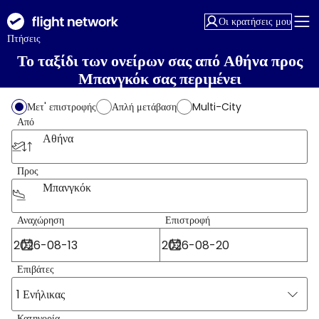
Οι κρατήσεις μου
Πτήσεις
Το ταξίδι των ονείρων σας από Αθήνα προς
Μπανγκόκ σας περιμένει
Μετ' επιστροφής
Απλή μετάβαση
Multi-City
Από
Αθήνα
Προς
Μπανγκόκ
Αναχώρηση
Επιστροφή
Επιβάτες
1 Ενήλικας
Κατηγορία