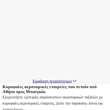
Etihad Airways
+
1 Περισσότερα
Μπανγκόκ
16 Αυγ
-
23 Αυγ
656,61 €
Από
Qatar Airways
Μπανγκόκ
17 Αυγ
-
24 Αυγ
868,96 €
Από
Air Arabia
Μπανγκόκ
18 Αυγ
-
25 Αυγ
739,97 €
Από
Εμφάνιση περισσότερων
Κορυφαίες αεροπορικές εταιρείες που πετούν από
Αθήνα προς Μπανγκόκ
Εξερευνήστε εμπειρίες απρόσκοπτων αεροπορικών ταξιδιών με
κορυφαίες αεροπορικές εταιρείες. Δείτε την παρακάτω λίστα για
λεπτομέρειες.