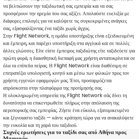
να βελτιώσουν την ταξιδιωτική σας εμπειρία και να σας
προσφέρουν την ηρεμία που σας αξίζει. Απολαύστε ευελιξία με
διάφορες επιλογές για να καλύψετε τις συγκεκριμένες ανάγκες
σας, εξασφαλίζοντας ένα ταξίδι χωρίς άγχος.
Στην Flight Network, η ομάδα υποστήριξης είναι εξειδικευμένη
και έμπειρη, και παρέχει υποστήριξη στα αγγλικά και σε πολλές
άλλες γλώσσες. Είτε είστε έμπειρος ταξιδιώτης είτε ταξιδεύετε για
πρώτη φορά, η διαισθητική διεπαφή μας χρήστη ανταποκρίνεται σε
όλα τα επίπεδα πείρας. Η Flight Network είναι διαθέσιμη σε
επιτραπέζιο υπολογιστή, κινητό και μέσω των φιλικών προς τον
χρήστη εγγενών εφαρμογών μας. Έτσι, προσαρμόζεται
απρόσκοπτα στην πλατφόρμα της προτίμησής σας.
Η ολοκληρωμένη υπηρεσία της Flight Network σάς δίνει τη
δυνατότητα να επικεντρωθείτε πλήρως στην απόλαυση της
αεροπορικής σας εμπειρίας. Ζήστε ένα εύκολο, εξατομικευμένο
και ξέγνοιαστο ταξίδι — κάντε κράτηση τώρα για να ανακαλύψετε
την ευκολία και τη χαρά του ταξιδιού.
Συχνές ερωτήσεις για το ταξίδι σας από Αθήνα προς
Μπανγκόκ