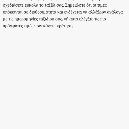
σχεδιάσετε εύκολα το ταξίδι σας. Σημειώστε ότι οι τιμές
υπόκεινται σε διαθεσιμότητα και ενδέχεται να αλλάξουν ανάλογα
με τις ημερομηνίες ταξιδιού σας, γι’ αυτό ελέγξτε τις πιο
πρόσφατες τιμές πριν κάνετε κράτηση.
Gulf Air
+
1 Περισσότερα
Μπανγκόκ
13 Αυγ
-
20 Αυγ
681,92 €
Από
Gulf Air
+
1 Περισσότερα
Μπανγκόκ
14 Αυγ
-
21 Αυγ
652,30 €
Από
Gulf Air
+
1 Περισσότερα
Μπανγκόκ
15 Αυγ
-
22 Αυγ
859,25 €
Από